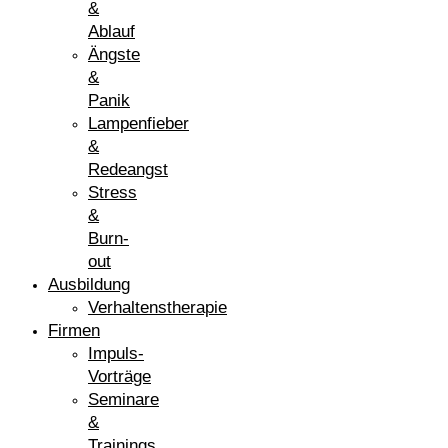
&
Ablauf
Ängste
&
Panik
Lampenfieber
&
Redeangst
Stress
&
Burn-
out
Ausbildung
Verhaltenstherapie
Firmen
Impuls-
Vorträge
Seminare
&
Trainings