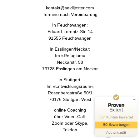
+49 (0) 172 / 97 59 949
kontakt@seidljester.com
Termine nach Vereinbarung
In Feuchtwangen:
Eduard-Lorentz-Str. 14
91555 Feuchtwangen
Kundenbewertungen und Erfahrungen zu
In Esslingen/Neckar:
Melanie Seidl-Jester - PT-Therapie, Coaching und
Im »Refugium«
Sem...
Neckarstr. 58
73728 Esslingen am Neckar
SEHR GUT
%
100
In Stuttgart:
Empfehlungen auf
ProvenExpert.com
Im »Entwicklungsraum«
5,00
/
4,96
Rosenbergstraße 50/1
50
70176 Stuttgart-West
Bewertungen auf ProvenExpert.com
online Coaching
Von Kunden bewertet
über Video-Call:
Blick aufs ProvenExpert-Profil werfen
Zoom oder Skype,
50
Bewertungen
Telefon
08.06.2026
Authentizität