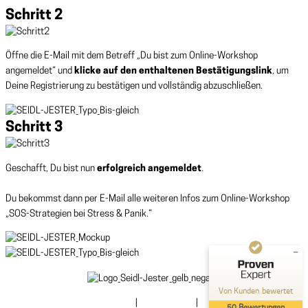
Schritt 2
Öffne die E-Mail mit dem Betreff „Du bist zum Online-Workshop
angemeldet“ und
klicke auf den enthaltenen Bestätigungslink
, um
Deine Registrierung zu bestätigen und vollständig abzuschließen.
Schritt 3
Kundenbewertungen und Erfahrungen zu
Melanie Seidl-Jester - PT-Therapie, Coaching und
Sem...
Geschafft, Du bist nun
erfolgreich angemeldet
.
SEHR GUT
%
100
Du bekommst dann per E-Mail alle weiteren Infos zum Online-Workshop
Empfehlungen auf
„SOS-Strategien bei Stress & Panik.“
ProvenExpert.com
5,00
/
4,96
50
Bewertungen auf ProvenExpert.com
Von Kunden bewertet
Blick aufs ProvenExpert-Profil werfen
Impressum
|
Datenschutz
|
AGB
50
Bewertungen