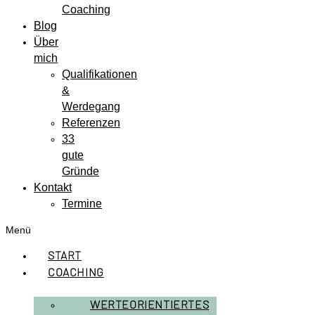
Coaching
Blog
Über
mich
Qualifikationen
&
Werdegang
Referenzen
33
gute
Gründe
Kontakt
Termine
Menü
START
COACHING
WERTEORIENTIERTES