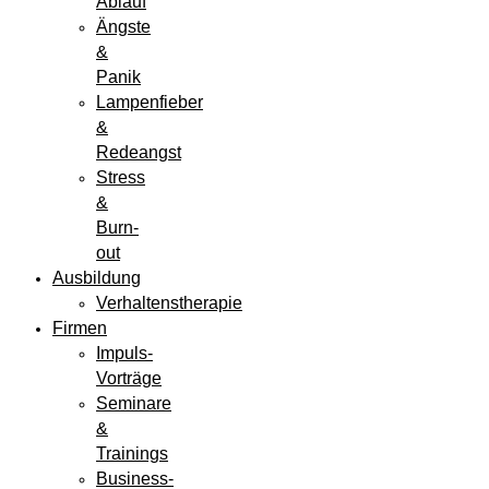
Ablauf
Ängste
&
Panik
Lampenfieber
&
Redeangst
Stress
&
Burn-
out
Ausbildung
Verhaltenstherapie
Firmen
Impuls-
Vorträge
Seminare
&
Trainings
Business-