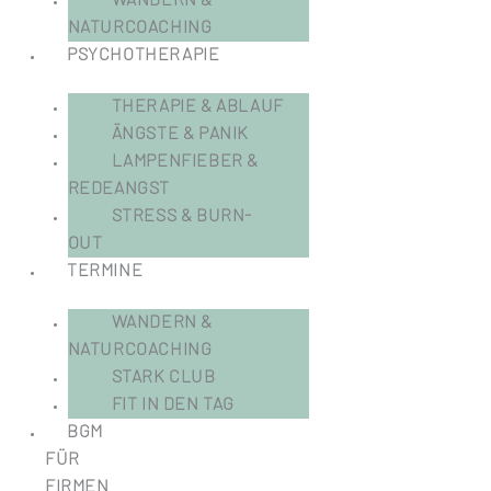
NATURCOACHING
PSYCHOTHERAPIE
THERAPIE & ABLAUF
ÄNGSTE & PANIK
LAMPENFIEBER &
REDEANGST
STRESS & BURN-
OUT
TERMINE
WANDERN &
NATURCOACHING
STARK CLUB
FIT IN DEN TAG
BGM
FÜR
FIRMEN