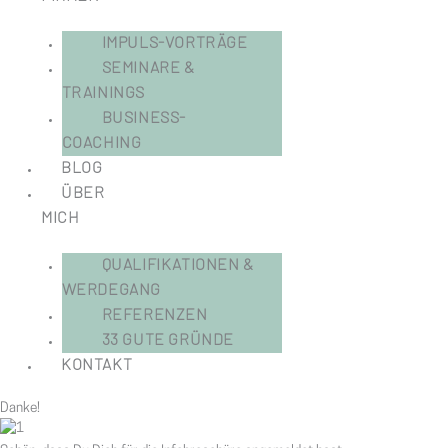
IMPULS-VORTRÄGE
SEMINARE &
TRAININGS
BUSINESS-
COACHING
BLOG
ÜBER
MICH
QUALIFIKATIONEN &
WERDEGANG
REFERENZEN
33 GUTE GRÜNDE
KONTAKT
Danke!