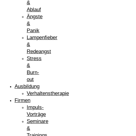
&
Ablauf
Ängste
&
Panik
Lampenfieber
&
Redeangst
Stress
&
Burn-
out
Ausbildung
Verhaltenstherapie
Firmen
Impuls-
Vorträge
Seminare
&
Trainings