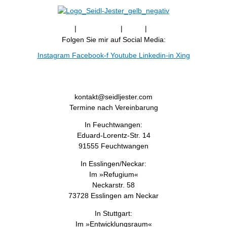
Newsletter
|
Impressum
|
AGB
|
Datenschutz
Folgen Sie mir auf Social Media:
Instagram
Facebook-f
Youtube
Linkedin-in
Xing
+49 (0) 172 / 97 59 949
kontakt@seidljester.com
Termine nach Vereinbarung
In Feuchtwangen:
Eduard-Lorentz-Str. 14
91555 Feuchtwangen
Kundenbewertungen und Erfahrungen zu
In Esslingen/Neckar:
Melanie Seidl-Jester - PT-Therapie, Coaching und
Im »Refugium«
Sem...
Neckarstr. 58
73728 Esslingen am Neckar
SEHR GUT
%
100
In Stuttgart:
Empfehlungen auf
ProvenExpert.com
Im »Entwicklungsraum«
5,00
/
4,96