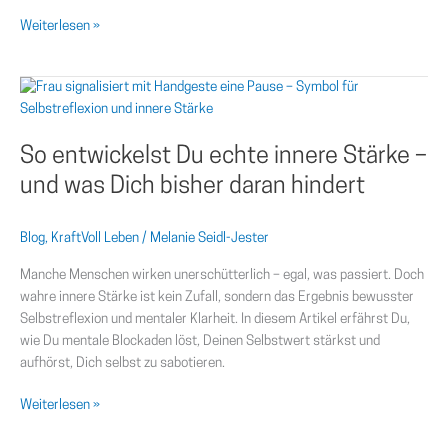
Weiterlesen »
So
entwickelst
Du
So entwickelst Du echte innere Stärke –
echte
innere
und was Dich bisher daran hindert
Stärke
–
Blog
,
KraftVoll Leben
/
Melanie Seidl-Jester
und
was
Manche Menschen wirken unerschütterlich – egal, was passiert. Doch
Dich
wahre innere Stärke ist kein Zufall, sondern das Ergebnis bewusster
bisher
Selbstreflexion und mentaler Klarheit. In diesem Artikel erfährst Du,
daran
wie Du mentale Blockaden löst, Deinen Selbstwert stärkst und
hindert
aufhörst, Dich selbst zu sabotieren.
Weiterlesen »