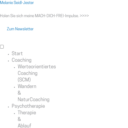
Zum
Menü
Melanie Seidl-Jester
Inhalt
springen
Holen Sie sich meine MACH-DICH-FREI-Impulse. >>>>
Zum Newsletter
Start
Coaching
Werteorientiertes
Coaching
(SCM)
Wandern
&
NaturCoaching
Psychotherapie
Therapie
&
Ablauf