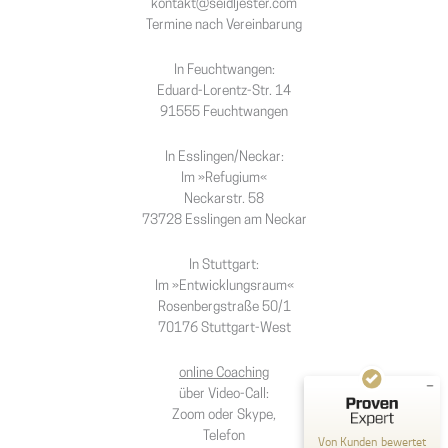
kontakt@seidljester.com
Termine nach Vereinbarung
In Feuchtwangen:
Eduard-Lorentz-Str. 14
91555 Feuchtwangen
In Esslingen/Neckar:
Im »Refugium«
Neckarstr. 58
Kundenbewertungen und Erfahrungen zu
73728 Esslingen am Neckar
Melanie Seidl-Jester - PT-Therapie, Coaching und
Sem...
In Stuttgart:
SEHR GUT
Im »Entwicklungsraum«
%
100
Rosenbergstraße 50/1
Empfehlungen auf
70176 Stuttgart-West
ProvenExpert.com
5,00
/
4,96
online Coaching
50
über Video-Call:
Bewertungen auf ProvenExpert.com
Zoom oder Skype,
Telefon
Von Kunden bewertet